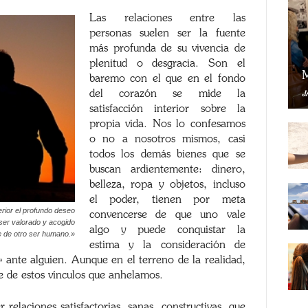
Las relaciones entre las
personas suelen ser la fuente
más profunda de su vivencia de
plenitud o desgracia. Son el
M
baremo con el que en el fondo
del corazón se mide la
J
satisfacción interior sobre la
propia vida. Nos lo confesamos
o no a nosotros mismos, casi
todos los demás bienes que se
buscan ardientemente: dinero,
belleza, ropa y objetos, incluso
el poder, tienen por meta
rior el profundo deseo
convencerse de que uno vale
; ser valorado y acogido
algo y puede conquistar la
e de otro ser humano.»
estima y la consideración de
 ante alguien. Aunque en el terreno de la realidad,
e de estos vínculos que anhelamos.
elaciones satisfactorias, sanas, constructivas, que