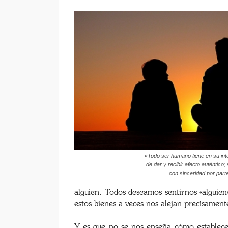
«Todo ser humano tiene en su inte
de dar y recibir afecto auténtico
con sinceridad por part
alguien. Todos deseamos sentirnos «alguien»
estos bienes a veces nos alejan precisament
Y es que no se nos enseña cómo establecer r