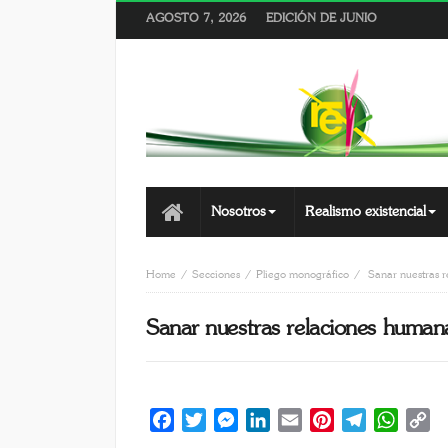
AGOSTO 7, 2026
EDICIÓN DE JUNIO
Nosotros
Realismo existencial
Home
Secciones
Pliego monográfico
Sanar nuestras 
Sanar nuestras relaciones human
Facebook
Twitter
Messenger
LinkedIn
Email
Pinterest
Telegram
Whats
C
Li