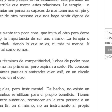
terrible que marca estas relaciones. La terapia —o
Asun
omía: ser personas capaces de mantenernos en pie y
er de otra persona que nos haga sentir dignos de
Su m
e siente tan poca cosa, que imita al otro para darse
d y la importancia de ser uno mismo. La terapia o
erdad», siendo lo que se es, ni más ni menos. Ir
 tal como somos.
en términos de competitividad,
luchas de poder
para
omo las primeras, pero aspiran a serlo. No conocen
ántas parejas o amistades viven así!, en un círculo
poso en el otro.
Su
uales, pero instrumental. De hecho, no existe un
Ac
ambos se utilizan para el propio beneficio. Tienen
con 
entro auténtico, reconocer en la otra persona a un
 un fin en sí mismo, no un instrumento al propio
(*) C