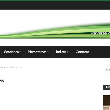
Secciones
Hemeroteca
Indices
Contacto
relaciones humanas
as
AR
App
opy
nk