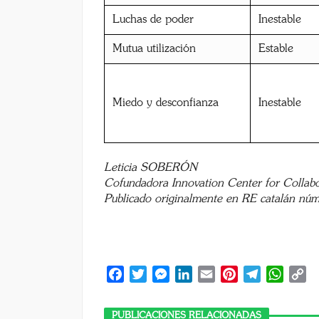
Luchas de poder
Inestable
Mutua utilización
Estable
Miedo y desconfianza
Inestable
Leticia SOBERÓN
Cofundadora Innovation Center for Collabor
Publicado originalmente en RE catalán nú
Facebook
Twitter
Messenger
LinkedIn
Email
Pinterest
Telegram
Whats
C
Li
PUBLICACIONES RELACIONADAS