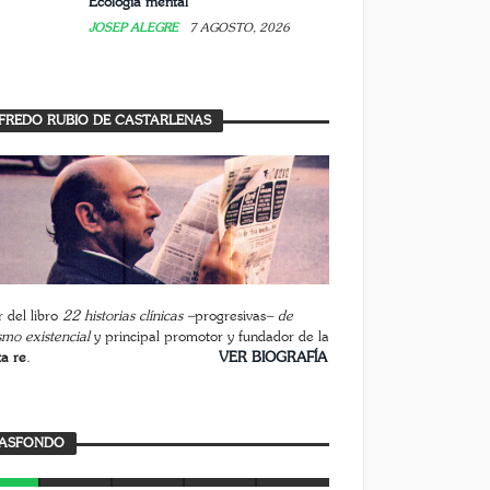
Ecología mental
JOSEP ALEGRE
7 AGOSTO, 2026
FREDO RUBIO DE CASTARLENAS
 del libro
22 historias clínicas –
progresivas
– de
smo existencial
y principal promotor y fundador de la
ta re
.
________________________
VER BIOGRAFÍA
ASFONDO