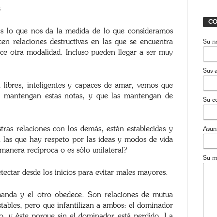
 es lo que nos da la medida de lo que consideramos
cen relaciones destructivas en las que se encuentra
oce otra modalidad. Incluso pueden llegar a ser muy
T
 libres, inteligentes y capaces de amar, vemos que
J
ue mantengan estas notas, y que las mantengan de
CO
ras relaciones con los demás, están establecidas y
 las que hay respeto por las ideas y modos de vida
Su n
manera recíproca o es sólo unilateral?
ctar desde los inicios para evitar males mayores.
Sus a
anda y el otro obedece. Son relaciones de mutua
tables, pero que infantilizan a ambos: el dominador
Su co
, y éste porque sin el dominador está perdido. La