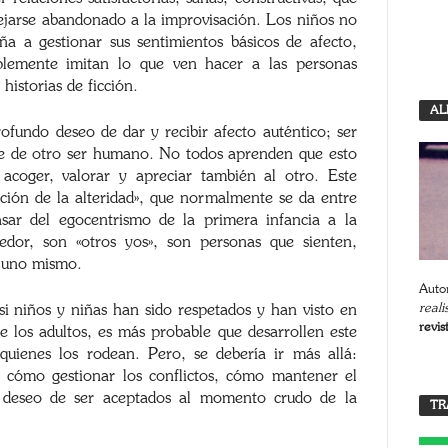
dejarse abandonado a la improvisación. Los niños no
a a gestionar sus sentimientos básicos de afecto,
plemente imitan lo que ven hacer a las personas
historias de ficción.
AL
ofundo deseo de dar y recibir afecto auténtico; ser
te de otro ser humano. No todos aprenden que esto
 acoger, valorar y apreciar también al otro. Este
cción de la alteridad», que normalmente se da entre
sar del egocentrismo de la primera infancia a la
edor, son «otros yos», son personas que sienten,
a uno mismo.
Autor
reali
 si niños y niñas han sido respetados y han visto en
revis
e los adultos, es más probable que desarrollen este
uienes los rodean. Pero, se debería ir más allá:
, cómo gestionar los conflictos, cómo mantener el
l deseo de ser aceptados al momento crudo de la
TR