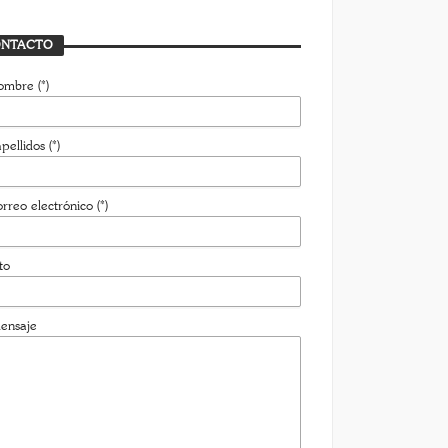
rasfondo
AVIER BUSTAMANTE
7 JULIO, 2026
NTACTO
ombre (*)
pellidos (*)
rreo electrónico (*)