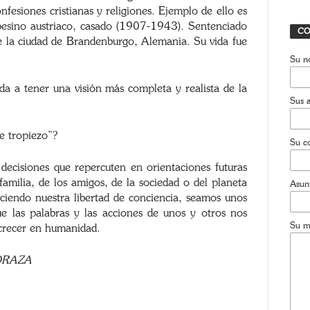
fesiones cristianas y religiones. Ejemplo de ello es
mpesino austriaco, casado (1907-1943). Sentenciado
CO
de la ciudad de Brandenburgo, Alemania. Su vida fue
Su n
da a tener una visión más completa y realista de la
Sus a
e tropiezo”?
Su co
ecisiones que repercuten en orientaciones futuras
amilia, de los amigos, de la sociedad o del planeta
Asun
ciendo nuestra libertad de conciencia, seamos unos
ue las palabras y las acciones de unos y otros nos
Su m
crecer en humanidad.
DRAZA