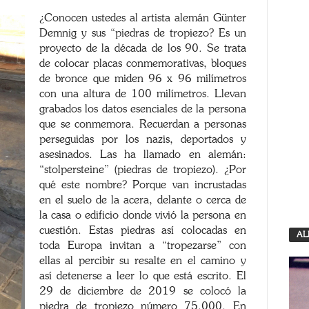
¿Conocen ustedes al artista alemán Günter
Demnig y sus “piedras de tropiezo? Es un
proyecto de la década de los 90. Se trata
de colocar placas conmemorativas, bloques
de bronce que miden 96 x 96 milímetros
con una altura de 100 milímetros. Llevan
grabados los datos esenciales de la persona
que se conmemora. Recuerdan a personas
perseguidas por los nazis, deportados y
asesinados. Las ha llamado en alemán:
“stolpersteine” (piedras de tropiezo). ¿Por
qué este nombre? Porque van incrustadas
en el suelo de la acera, delante o cerca de
la casa o edificio donde vivió la persona en
cuestión. Estas piedras así colocadas en
AL
toda Europa invitan a “tropezarse” con
ellas al percibir su resalte en el camino y
así detenerse a leer lo que está escrito. El
29 de diciembre de 2019 se colocó la
piedra de tropiezo número 75.000. En