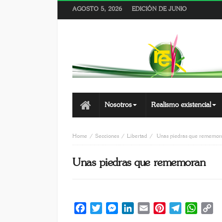
AGOSTO 5, 2026
EDICIÓN DE JUNIO
Nosotros
Realismo existencial
Home
Secciones
Libertad
Unas piedras que rememor
Unas piedras que rememoran
Facebook
Twitter
Messenger
LinkedIn
Email
Pinterest
Telegram
Whats
C
Li