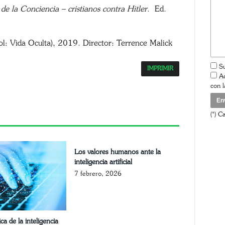
 de la Conciencia – cristianos contra Hitler
. Ed.
ñol: Vida Oculta), 2019. Director: Terrence Malick
Su
IMPRIMIR
Ac
con 
App
opy
nk
(*) C
Los valores humanos ante la
inteligencia artificial
7 febrero, 2026
ca de la inteligencia