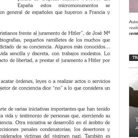
España estos micromonumentos se
en general de españoles que huyeron a Francia y
Autor
reali
ristianos frente al juramento de Hitler”, de José Mª
revis
 biografías, pequeños ramilletes de los muchos que
 dictado de su conciencia. Algunos más conocidos…
da sencilla y discreta, con trabajos modestos. Lo
TR
to de libertad, a prestar el juramento a Hitler por
acatar órdenes, leyes o a realizar actos o servicios
bjetor de conciencia dice “no” a lo que considera un
te de varias iniciativas importantes que han tenido
la vida y testimonio de personas que, ejerciendo su
T
encia. Otra iniciativa se desarrolló en el ámbito de
J
cisiones penales condenatorias; los desertores y
nsiderados víctimas del régimen nazi. También es