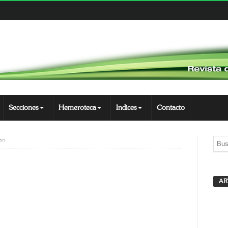
Secciones
Hemeroteca
Indices
Contacto
an
L
F
AR
J
App
opy
nk