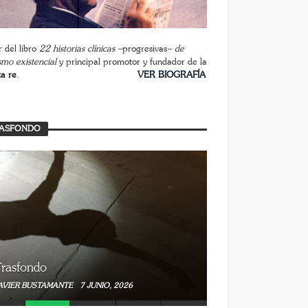
 del libro
22 historias clínicas –
progresivas
– de
smo existencial
y principal promotor y fundador de la
ta re
.
________________________
VER BIOGRAFÍA
ASFONDO
rasfondo
AVIER BUSTAMANTE
7 JUNIO, 2026