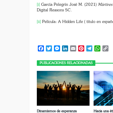
[i]
García Pelegrín José M. (2021)
Mártires
Digital Reasons SC.
[ii]
Película: A Hidden Life ( título en espa
Facebook
Twitter
Messenger
LinkedIn
Email
Pinterest
Telegram
Whats
C
Li
PUBLICACIONES RELACIONADAS
Dinamismos de esperanza
Hacia una éti