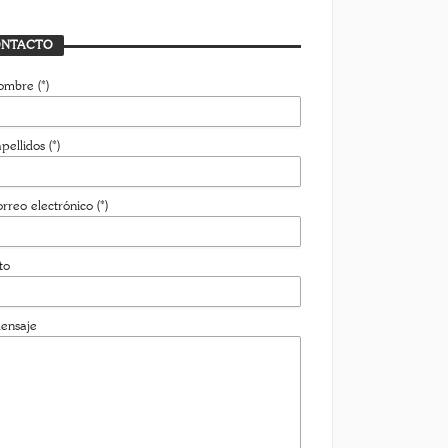
NTACTO
ombre (*)
pellidos (*)
rreo electrónico (*)
to
ensaje