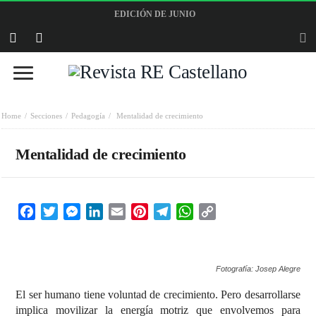
EDICIÓN DE JUNIO
Home
Secciones
Pedagogía
Mentalidad de crecimiento
Mentalidad de crecimiento
Facebook
Twitter
Messenger
LinkedIn
Email
Pinterest
Telegram
WhatsApp
Copy
Link
Fotografía: Josep Alegre
El ser humano tiene voluntad de crecimiento. Pero desarrollarse
implica movilizar la energía motriz que envolvemos para