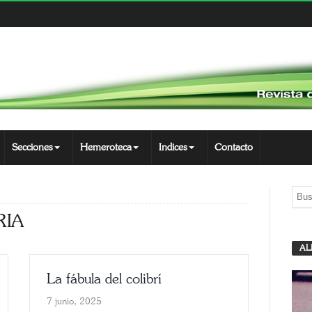
Secciones
Hemeroteca
Indices
Contacto
RIA
AL
La fábula del colibrí
7 junio, 2025