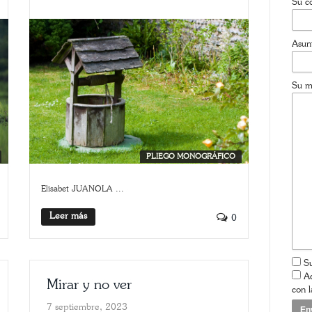
Su co
Asun
Su m
PLIEGO MONOGRÁFICO
Elisabet JUANOLA ...
Leer más
0
Su
Ac
Mirar y no ver
con 
7 septiembre, 2023