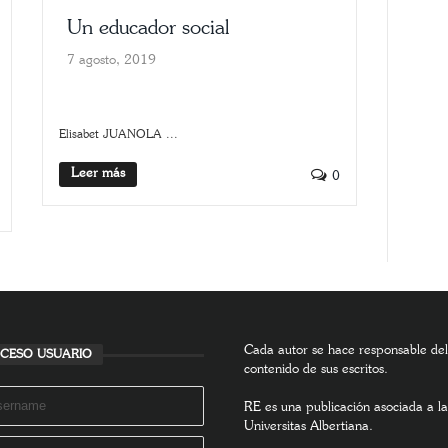
Un educador social
7 agosto, 2019
SLIDER
SOCIAL / SOLIDARIDAD
Elisabet JUANOLA ...
Leer más
0
Cada autor se hace responsable del
CESO USUARIO
contenido de sus escritos.
RE es una publicación asociada a la
Universitas Albertiana.