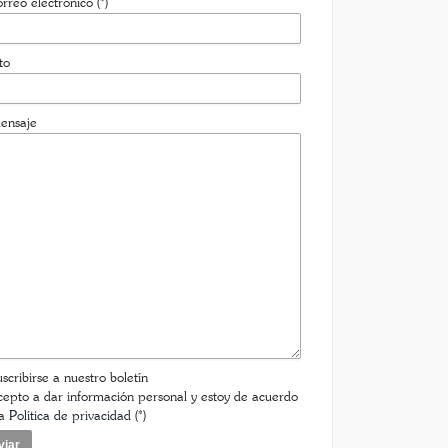
rreo electrónico (*)
to
ensaje
scribirse a nuestro boletín
epto a dar información personal y estoy de acuerdo
la
Política de privacidad
(*)