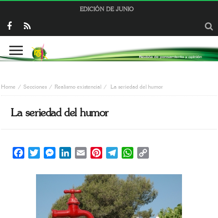
EDICIÓN DE JUNIO
Home
Secciones
Realismo existencial
La seriedad del humor
La seriedad del humor
Facebook
Twitter
Messenger
LinkedIn
Email
Pinterest
Telegram
WhatsApp
Copy
Link