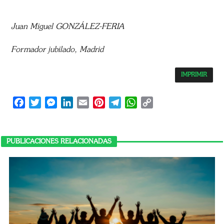
Juan Miguel GONZÁLEZ-FERIA
Formador jubilado, Madrid
IMPRIMIR
Facebook
Twitter
Messenger
LinkedIn
Email
Pinterest
Telegram
WhatsApp
Copy
Link
PUBLICACIONES RELACIONADAS