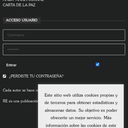
CARTA DE LA PAZ
ACCESO USUARIO
Remember Me
¿PERDISTE TU CONTRASEÑA?
Cada autor se hace responsable del contenido de sus escritos.
Este sitio web utiliza cookies propias y
RE es una publicación asociada a la
Universitas Albertiana.
de terceros para obtener estadísticas y
almacenar datos. Su objetivo es poder
ofrecerte un mejor servicio. Más
información sobre las cookies de este