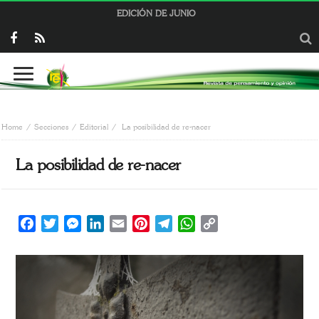
EDICIÓN DE JUNIO
Home
Secciones
Editorial
La posibilidad de re-nacer
La posibilidad de re-nacer
Facebook
Twitter
Messenger
LinkedIn
Email
Pinterest
Telegram
WhatsApp
Copy
Link