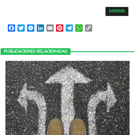
IMPRIMIR
Facebook
Twitter
Messenger
LinkedIn
Email
Pinterest
Telegram
WhatsApp
Copy
Link
PUBLICACIONES RELACIONADAS