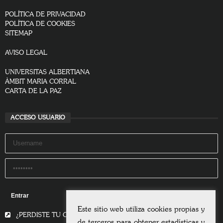
Suscribirse a nuestro boletín
Acepto a dar información personal y estoy de acuerdo con la
Política de
privacidad
(*)
(*) Campos obligatorio
SOMOS
CONTACTO
POLÍTICA DE PRIVACIDAD
POLÍTICA DE COOKIES
SITEMAP
AVISO LEGAL
Este sitio web utiliza cookies propias y
UNIVERSITAS ALBERTIANA
de terceros para obtener estadísticas y
ÀMBIT MARIA CORRAL