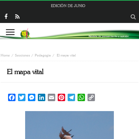
EDICIÓN DE JUNIO
Home
Secciones
Pedagogía
El mapa vital
El mapa vital
Facebook
Twitter
Messenger
LinkedIn
Email
Pinterest
Telegram
WhatsApp
Copy
Link