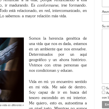
o renunciar a la vida, porque renunciando a ella
ndo, ir madurando. Es
conformarse
, irse formando.
Todo está relacionado, en red, intercomunicado, en
Asun
o. Lo sabemos: a mayor relación más vida.
Su m
Somos la herencia genética de
una vida que nos es dada, estamos
en un ambiente que nos envuelve.
Determinados por un aquí
geográfico y un ahora histórico.
Vivimos con otras personas que
nos condicionan y educan.
Vida en mí: yo encuentro sentido
en mi vida. Me sale de dentro.
Su
Soy capaz de ir en busca del
Ac
con 
tesoro escondido en mi interior.
Me quiero, esto es, autoestima a
 vida es diferente.»
un nivel justo. Mientras no somos