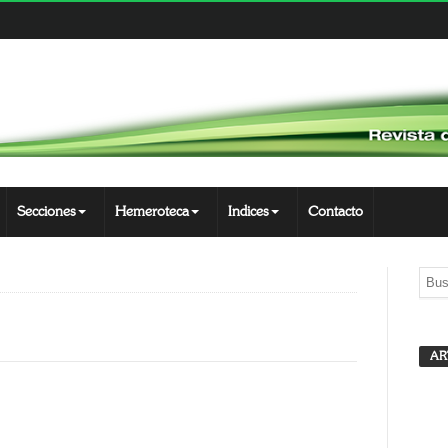
Secciones
Hemeroteca
Indices
Contacto
L
F
AR
J
App
opy
nk