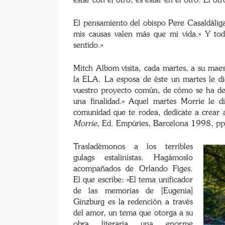
estar con el otro; es estar en el otro. El 
El pensamiento del obispo Pere Casaldáliga
mis causas valen más que mi vida.» Y tod
sentido.»
Mitch Albom visita, cada martes, a su mae
la ELA. La esposa de éste un martes le dic
vuestro proyecto común, de cómo se ha de 
una finalidad.» Aquel martes Morrie le d
comunidad que te rodea, dedícate a crear al
Morrie
, Ed. Empúries, Barcelona 1998, pp
Trasladémonos a los terribles
gulags estalinistas. Hagámoslo
acompañados de Orlando Figes.
El que escribe: «El tema unificador
de las memorias de [Eugenia]
Ginzburg es la redención a través
del amor, un tema que otorga a su
obra literaria una enorme