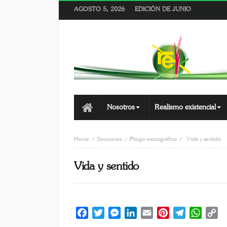
AGOSTO 5, 2026
EDICIÓN DE JUNIO
Nosotros
Realismo existencial
Home
Secciones
Pliego monográfico
Vida y sentido
Vida y sentido
Facebook
Twitter
Messenger
LinkedIn
Email
Pinterest
Telegram
Whats
C
Li