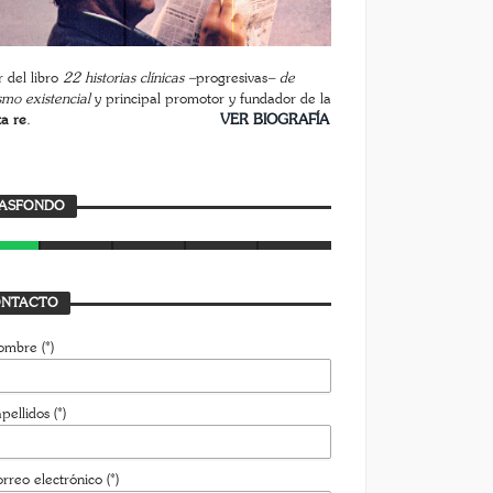
 del libro
22 historias clínicas –
progresivas
– de
smo existencial
y principal promotor y fundador de la
ta re
.
________________________
VER BIOGRAFÍA
rasfondo
ASFONDO
AVIER BUSTAMANTE
7 JULIO, 2026
NTACTO
ombre (*)
pellidos (*)
rreo electrónico (*)