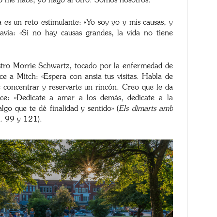
otro me hace; yo hago al otro. Somos nosotros.
 es un reto estimulante: «Yo soy yo y mis causas, y
avía: «Si no hay causas grandes, la vida no tiene
stro Morrie Schwartz, tocado por la enfermedad de
e a Mitch: «Espera con ansia tus visitas. Habla de
concentrar y reservarte un rincón. Creo que le da
ice: «Dedícate a amar a los demás, dedícate a la
go que te dé finalidad y sentido» (
Els dimarts amb
. 99 y 121).