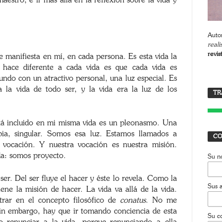
stro, e ir más allá en la reflexión sobre la vida y
Autor
reali
revis
 manifiesta en mí, en cada persona. Es esta vida la
 hace diferente a cada vida es que cada vida es
ndo con un atractivo personal, una luz especial. Es
T
 la vida de todo ser, y la vida era la luz de los
TR
J
stá incluido en mi misma vida es un pleonasmo. Una
pia, singular. Somos esa luz. Estamos llamados a
CO
a vocación. Y nuestra vocación es nuestra misión.
da: somos proyecto.
Su n
ser. Del ser fluye el hacer y éste lo revela. Como la
Sus a
tiene la misión de hacer. La vida va allá de la vida.
trar en el concepto filosófico de
conatus
. No me
Sin embargo, hay que ir tomando conciencia de esta
Su co