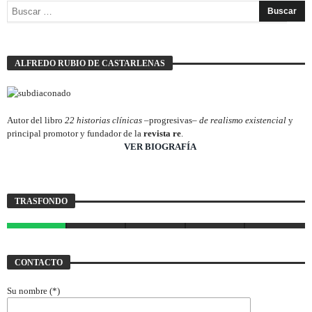
ALFREDO RUBIO DE CASTARLENAS
Autor del libro
22 historias clínicas –
progresivas
– de realismo existencial
y
principal promotor y fundador de la
revista re
.
________________________
VER BIOGRAFÍA
Trasfondo
TRASFONDO
JAVIER BUSTAMANTE
7 JULIO, 2026
CONTACTO
Su nombre (*)