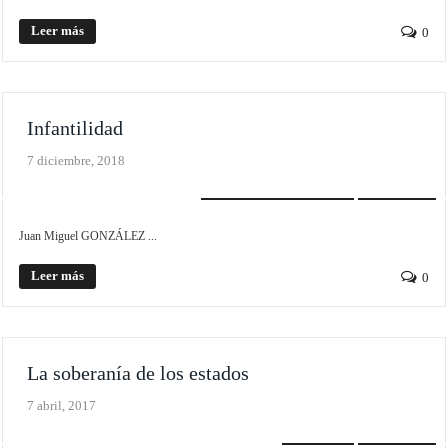
Leer más
0
Infantilidad
7 diciembre, 2018
PLIEGO MONOGRÁFICO
SCROLLER
Juan Miguel GONZÁLEZ ...
Leer más
0
La soberanía de los estados
7 abril, 2017
POLÍTICA
SCROLLER