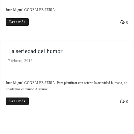
Juan Miguel GONZÁLEZ-FERIA ...
Leer más
0
La seriedad del humor
7 febrero, 2017
REALISMO EXISTENCIAL
SLIDER
Juan Miguel GONZÁLEZ-FERIA. Para planificar con acierto la actividad humana, no
olvidemos el humor. Algunos... ...
Leer más
0