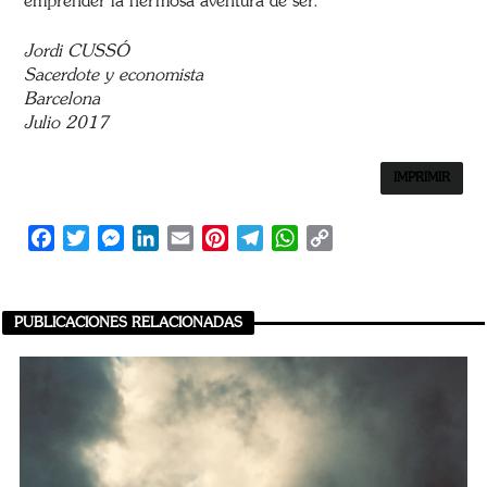
emprender la hermosa aventura de ser.
Jordi CUSSÓ
Sacerdote y economista
Barcelona
Julio 2017
IMPRIMIR
Facebook
Twitter
Messenger
LinkedIn
Email
Pinterest
Telegram
WhatsApp
Copy
Link
PUBLICACIONES RELACIONADAS