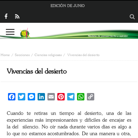
EDICIÓN DE JUNIO
Home
Secciones
Ciencias religiosas
Vivencias del desierto
Vivencias del desierto
Facebook
Twitter
Messenger
LinkedIn
Email
Pinterest
Telegram
WhatsApp
Copy
Link
Cuando te retiras un tiempo al desierto, una de las
experiencias más impresionantes y difíciles de encajar es
la del silencio. No oír nada durante varios días es algo a
lo que no estamos acostumbrados. De una manera u otra,