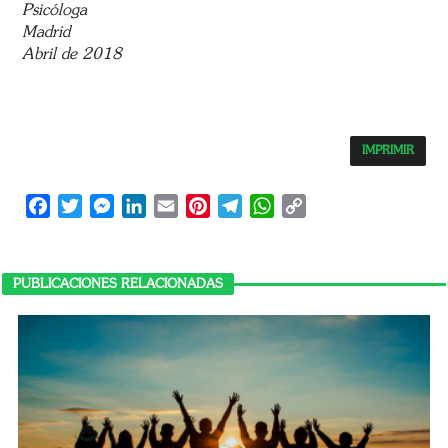
Psicóloga
Madrid
Abril de 2018
IMPRIMIR
Facebook
Twitter
Messenger
LinkedIn
Email
Pinterest
Telegram
WhatsApp
Copy
Link
PUBLICACIONES RELACIONADAS