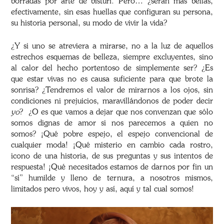
borradas por arte de bisturí. Pero… ¿serán más bellas,
efectivamente, sin esas huellas que configuran su persona,
su historia personal, su modo de vivir la vida?
¿Y si uno se atreviera a mirarse, no a la luz de aquellos
estrechos esquemas de belleza, siempre excluyentes, sino
al calor del hecho portentoso de simplemente ser? ¿Es
que estar vivas no es causa suficiente para que brote la
sonrisa? ¿Tendremos el valor de mirarnos a los ojos, sin
condiciones ni prejuicios, maravillándonos de poder decir
yo
?
¿O es que vamos a dejar que nos convenzan que sólo
somos dignas de amor si nos parecemos a quien no
somos? ¡Qué pobre espejo, el espejo convencional de
cualquier moda! ¡Qué misterio en cambio cada rostro,
icono de una historia, de sus preguntas y sus intentos de
respuesta! ¡Qué necesitados estamos de darnos por fin un
“sí” humilde y lleno de ternura, a nosotros mismos,
limitados pero vivos, hoy y así, aquí y tal cual somos!