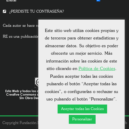
Remember Me
¿PERDISTE TU CONTRASEÑA?
Cada autor se hace responsable del contenido de sus escritos.
Este sitio web utiliza cookies propias y
RE es una publicación asociada a la
Universitas Albertiana.
de terceros para obtener estadísticas y
almacenar datos. Su objetivo es poder
ofrecerte un mejor servicio. Más
información sobre las cookies de este
sitio clicando en
Política de Cookies
.
Puedes aceptar todas las cookies
pulsando el botón “Aceptar todas las
cookies”, o configurarlas o rechazar su
uso pulsando el botón “Personalizar”.
Aceptar todas las Cookies
Personalizar
Copyright Fundación Dolores González Vda. Bigourdan © 2026. - Una web
de
Mauricio Mardones
.