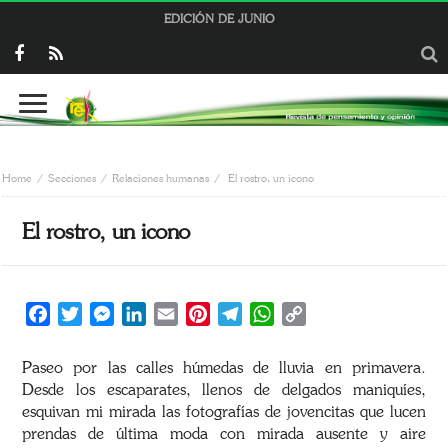
EDICIÓN DE JUNIO
Home
Secciones
Relaciones humanas
El rostro, un icono
El rostro, un icono
Facebook
Twitter
Messenger
LinkedIn
Email
Pinterest
Telegram
WhatsApp
Copy
Link
Paseo por las calles húmedas de lluvia en primavera.
Desde los escaparates, llenos de delgados maniquíes,
esquivan mi mirada las fotografías de jovencitas que lucen
prendas de última moda con mirada ausente y aire