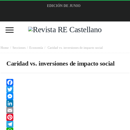
EDICIÓN DE JUNIO
Home
Secciones
Economía
Caridad vs. inversiones de impacto social
Caridad vs. inversiones de impacto social
Facebook
Twitter
Messenger
LinkedIn
Email
Pinterest