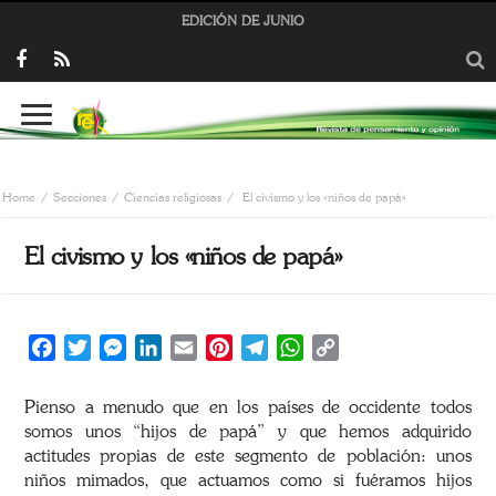
EDICIÓN DE JUNIO
Home
Secciones
Ciencias religiosas
El civismo y los «niños de papá»
El civismo y los «niños de papá»
Facebook
Twitter
Messenger
LinkedIn
Email
Pinterest
Telegram
WhatsApp
Copy
Link
Pienso a menudo que en los países de occidente todos
somos unos “hijos de papá” y que hemos adquirido
actitudes propias de este segmento de población: unos
niños mimados, que actuamos como si fuéramos hijos