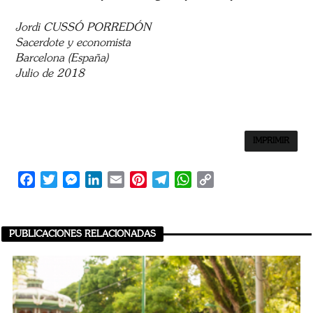
Jordi CUSSÓ PORREDÓN
Sacerdote y economista
Barcelona (España)
Julio de 2018
IMPRIMIR
Facebook
Twitter
Messenger
LinkedIn
Email
Pinterest
Telegram
WhatsApp
Copy
Link
PUBLICACIONES RELACIONADAS