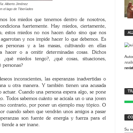
fía: Alberto Jiménez
 el lago de Tiberíades
emos los miedos que tenemos dentro de nosotros,
ondiciona fuertemente. Hay miedos, ciertamente,
es; estos miedos no nos hacen daño sino que nos
AL
 agarrotan y nos impide hacer lo que debemos. Es
s personas y a las masas, cultivando en ellas
a hacer o a omitir determinadas cosas. Dichos
Autor
 ¿qué miedos tengo?, ¿qué cosas, situaciones,
reali
é personas?
revis
eseos inconscientes, las esperanzas inadvertidas o
 una u otra manera. Y también tienen una acusada
T
TR
tro actuar. Cuando una persona espera algo, se pone
J
go. Todos sabemos cuánto se acicala un o una joven
sexo contrario, por poner un ejemplo muy tópico. O
mor cuando saben que vendrán unos amigos a pasar
CO
esperanzas son fuente de energía y fuerza para el
 tiende a ser inane.
Su n