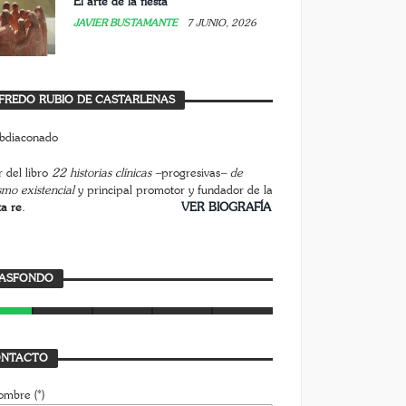
El arte de la fiesta
JAVIER BUSTAMANTE
7 JUNIO, 2026
FREDO RUBIO DE CASTARLENAS
 del libro
22 historias clínicas –
progresivas
– de
smo existencial
y principal promotor y fundador de la
ta re
.
________________________
VER BIOGRAFÍA
rasfondo
ASFONDO
AVIER BUSTAMANTE
7 JULIO, 2026
NTACTO
ombre (*)