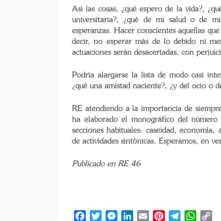
Así las cosas, ¿qué espero de la vida?, ¿q
universitaria?, ¿qué de mi salud o de m
esperanzas. Hacer conscientes aquellas que 
decir, no esperar más de lo debido ni me
actuaciones serán desacertadas, con perjuic
Podría alargarse la lista de modo casi int
¿qué una amistad naciente?, ¿y del ocio o d
RE atendiendo a la importancia de siempre
ha elaborado el monográfico del número 
secciones habituales: caseidad, economía, 
de actividades sintónicas. Esperamos, en ver
Publicado en RE 46
Facebook
Twitter
Messenger
LinkedIn
Email
Pinterest
Telegram
Whats
C