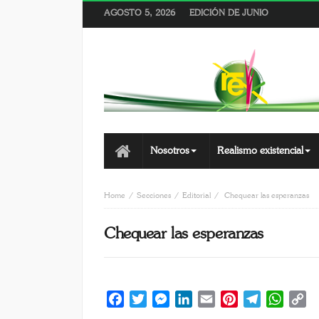
AGOSTO 5, 2026
EDICIÓN DE JUNIO
Nosotros
Realismo existencial
Home
Secciones
Editorial
Chequear las esperanzas
Chequear las esperanzas
Facebook
Twitter
Messenger
LinkedIn
Email
Pinterest
Telegram
Whats
C
Li