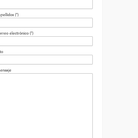
pellidos (*)
rreo electrónico (*)
to
ensaje