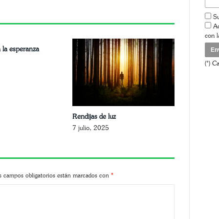
nk
Su
Ac
con 
 la esperanza
(*) C
Rendijas de luz
7 julio, 2025
s campos obligatorios están marcados con
*