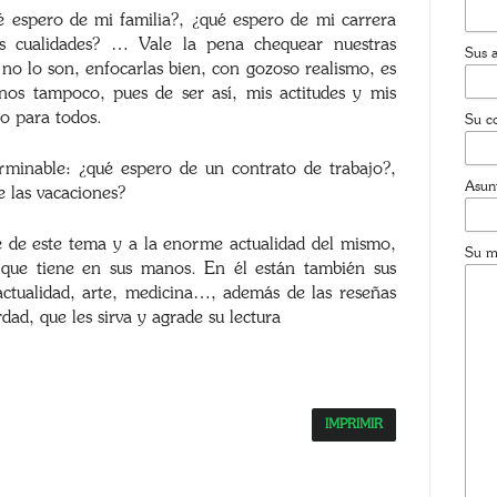
ué espero de mi familia?, ¿qué espero de mi carrera
is cualidades? … Vale la pena chequear nuestras
Sus a
no lo son, enfocarlas bien, con gozoso realismo, es
nos tampoco, pues de ser así, mis actitudes y mis
io para todos.
Su co
erminable: ¿qué espero de un contrato de trabajo?,
Asun
e las vacaciones?
 de este tema y a la enorme actualidad del mismo,
Su m
que tiene en sus manos. En él están también sus
actualidad, arte, medicina…, además de las reseñas
dad, que les sirva y agrade su lectura
IMPRIMIR
App
opy