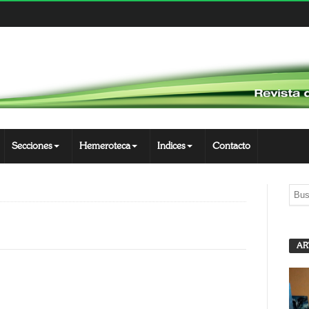
Secciones
Hemeroteca
Indices
Contacto
AR
App
opy
nk