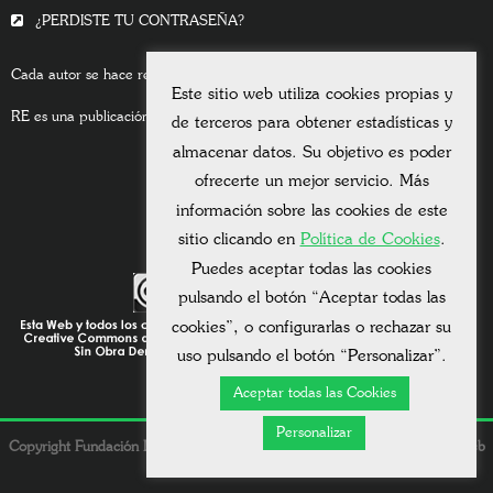
¿PERDISTE TU CONTRASEÑA?
Cada autor se hace responsable del contenido de sus escritos.
Este sitio web utiliza cookies propias y
RE es una publicación asociada a la
Universitas Albertiana.
de terceros para obtener estadísticas y
almacenar datos. Su objetivo es poder
ofrecerte un mejor servicio. Más
información sobre las cookies de este
sitio clicando en
Política de Cookies
.
Puedes aceptar todas las cookies
pulsando el botón “Aceptar todas las
cookies”, o configurarlas o rechazar su
uso pulsando el botón “Personalizar”.
Aceptar todas las Cookies
Personalizar
Copyright Fundación Dolores González Vda. Bigourdan © 2026. - Una web
de
Mauricio Mardones
.