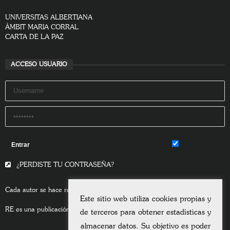
UNIVERSITAS ALBERTIANA
ÀMBIT MARIA CORRAL
CARTA DE LA PAZ
ACCESO USUARIO
Remember Me
¿PERDISTE TU CONTRASEÑA?
Cada autor se hace responsable del contenido de sus escritos.
Este sitio web utiliza cookies propias y
RE es una publicación asociada a la
Universitas Albertiana.
de terceros para obtener estadísticas y
almacenar datos. Su objetivo es poder