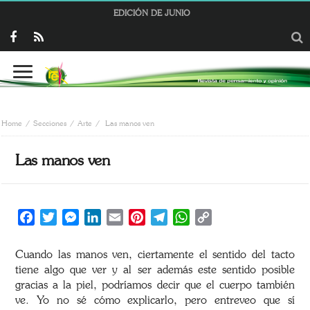
EDICIÓN DE JUNIO
Home
Secciones
Arte
Las manos ven
Las manos ven
Facebook
Twitter
Messenger
LinkedIn
Email
Pinterest
Telegram
WhatsApp
Copy
Link
Cuando las manos ven, ciertamente el sentido del tacto
tiene algo que ver y al ser además este sentido posible
gracias a la piel, podríamos decir que el cuerpo también
ve. Yo no sé cómo explicarlo, pero entreveo que sí