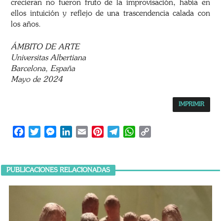
crecieran no fueron fruto de la improvisación, había en
ellos intuición y reflejo de una trascendencia calada con
los años.
ÁMBITO DE ARTE
Universitas Albertiana
Barcelona, España
Mayo de 2024
IMPRIMIR
Facebook
Twitter
Messenger
LinkedIn
Email
Pinterest
Telegram
WhatsApp
Copy
Link
PUBLICACIONES RELACIONADAS