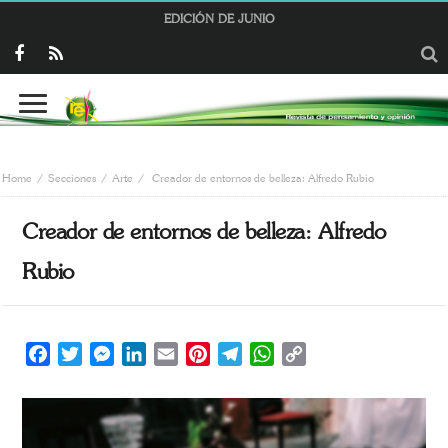
EDICIÓN DE JUNIO
Home
Secciones
Arte
Creador de entornos de belleza: Alfredo Rubio
Creador de entornos de belleza: Alfredo
Rubio
Facebook
Twitter
Messenger
LinkedIn
Email
Pinterest
Telegram
WhatsApp
Copy
Link