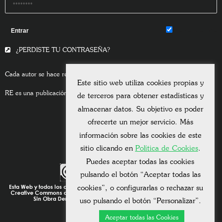
Remember Me
¿PERDISTE TU CONTRASEÑA?
Cada autor se hace responsable del contenido de sus escritos.
Este sitio web utiliza cookies propias y
RE es una publicación asociada a la
Universitas Albertiana.
de terceros para obtener estadísticas y
almacenar datos. Su objetivo es poder
ofrecerte un mejor servicio. Más
información sobre las cookies de este
sitio clicando en
Política de Cookies
.
Puedes aceptar todas las cookies
pulsando el botón “Aceptar todas las
cookies”, o configurarlas o rechazar su
uso pulsando el botón “Personalizar”.
Aceptar todas las Cookies