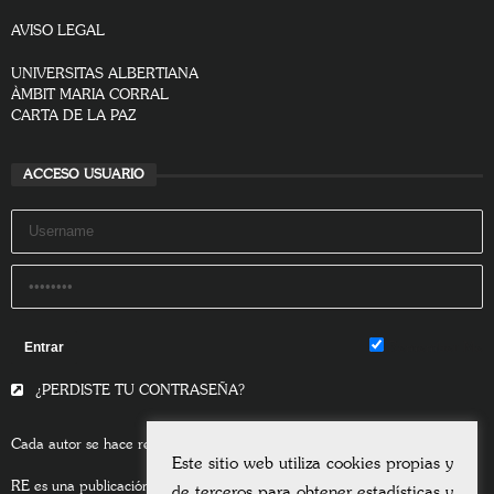
AVISO LEGAL
UNIVERSITAS ALBERTIANA
ÀMBIT MARIA CORRAL
CARTA DE LA PAZ
ACCESO USUARIO
Remember Me
¿PERDISTE TU CONTRASEÑA?
Cada autor se hace responsable del contenido de sus escritos.
Este sitio web utiliza cookies propias y
RE es una publicación asociada a la
Universitas Albertiana.
de terceros para obtener estadísticas y