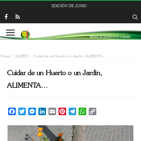
EDICIÓN DE JUNIO
Home
SLIDER
Cuidar de un Huerto o un Jardín, ALIMENTA…
Cuidar de un Huerto o un Jardín,
ALIMENTA…
Facebook
Twitter
Messenger
LinkedIn
Email
Pinterest
Telegram
WhatsApp
Copy
Link