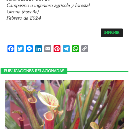
Campesino e ingeniero agrícola y forestal
Girona (España)
Febrero de 2024
IMPRIMIR
Facebook
Twitter
Messenger
LinkedIn
Email
Pinterest
Telegram
WhatsApp
Copy
Link
PUBLICACIONES RELACIONADAS