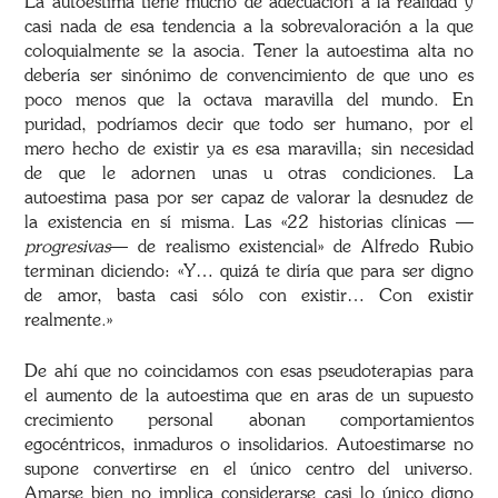
La autoestima tiene mucho de adecuación a la realidad y
casi nada de esa tendencia a la sobrevaloración a la que
coloquialmente se la asocia. Tener la autoestima alta no
debería ser sinónimo de convencimiento de que uno es
poco menos que la octava maravilla del mundo. En
puridad, podríamos decir que todo ser humano, por el
mero hecho de existir ya es esa maravilla; sin necesidad
de que le adornen unas u otras condiciones. La
autoestima pasa por ser capaz de valorar la desnudez de
la existencia en sí misma. Las «22 historias clínicas —
progresivas
— de realismo existencial» de Alfredo Rubio
terminan diciendo: «Y… quizá te diría que para ser digno
de amor, basta casi sólo con existir… Con existir
realmente.»
De ahí que no coincidamos con esas pseudoterapias para
el aumento de la autoestima que en aras de un supuesto
crecimiento personal abonan comportamientos
egocéntricos, inmaduros o insolidarios. Autoestimarse no
supone convertirse en el único centro del universo.
Amarse bien no implica considerarse casi lo único digno