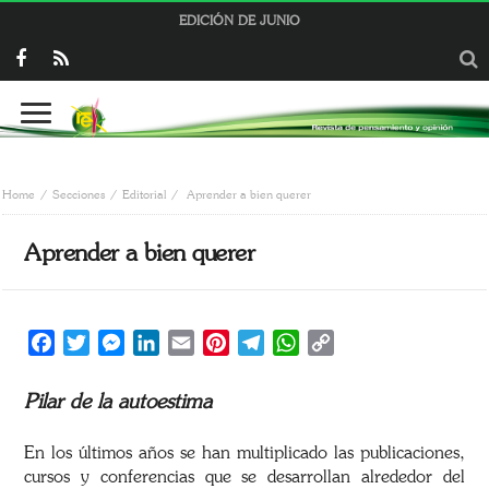
EDICIÓN DE JUNIO
Home
Secciones
Editorial
Aprender a bien querer
Aprender a bien querer
Facebook
Twitter
Messenger
LinkedIn
Email
Pinterest
Telegram
WhatsApp
Copy
Link
Pilar de la autoestima
En los últimos años se han multiplicado las publicaciones,
cursos y conferencias que se desarrollan alrededor del