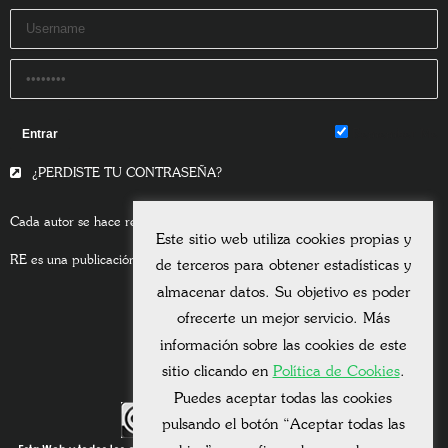
Remember Me
¿PERDISTE TU CONTRASEÑA?
Cada autor se hace responsable del contenido de sus escritos.
Este sitio web utiliza cookies propias y
RE es una publicación asociada a la
Universitas Albertiana.
de terceros para obtener estadísticas y
almacenar datos. Su objetivo es poder
ofrecerte un mejor servicio. Más
información sobre las cookies de este
sitio clicando en
Política de Cookies
.
Puedes aceptar todas las cookies
pulsando el botón “Aceptar todas las