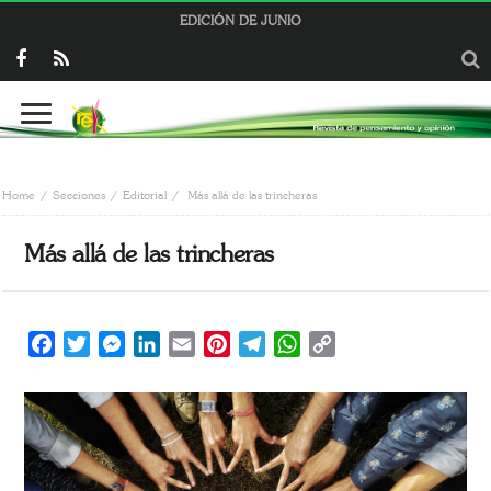
EDICIÓN DE JUNIO
Home
Secciones
Editorial
Más allá de las trincheras
Más allá de las trincheras
Facebook
Twitter
Messenger
LinkedIn
Email
Pinterest
Telegram
WhatsApp
Copy
Link