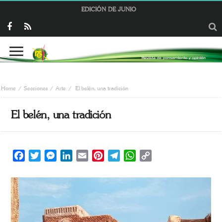
EDICIÓN DE JUNIO
Home
Secciones
Arte
El belén, una tradición
El belén, una tradición
Facebook
Twitter
Messenger
LinkedIn
Email
Pinterest
Telegram
WhatsApp
Copy
Link