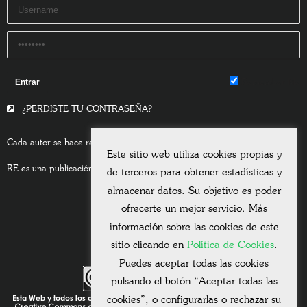
Remember Me
¿PERDISTE TU CONTRASEÑA?
Cada autor se hace responsable del contenido de sus escritos.
Este sitio web utiliza cookies propias y
RE es una publicación asociada a la
Universitas Albertiana.
de terceros para obtener estadísticas y
almacenar datos. Su objetivo es poder
ofrecerte un mejor servicio. Más
información sobre las cookies de este
sitio clicando en
Política de Cookies
.
Puedes aceptar todas las cookies
pulsando el botón “Aceptar todas las
cookies”, o configurarlas o rechazar su