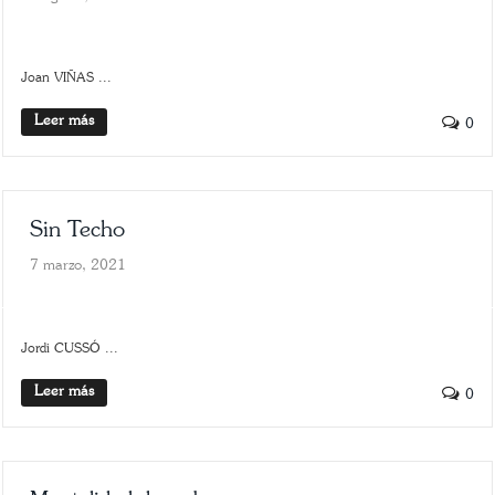
SLIDER
SOCIAL / SOLIDARIDAD
Joan VIÑAS ...
Leer más
0
Sin Techo
7 marzo, 2021
CIENCIAS RELIGIOSAS
SCROLLER
Jordi CUSSÓ ...
Leer más
0