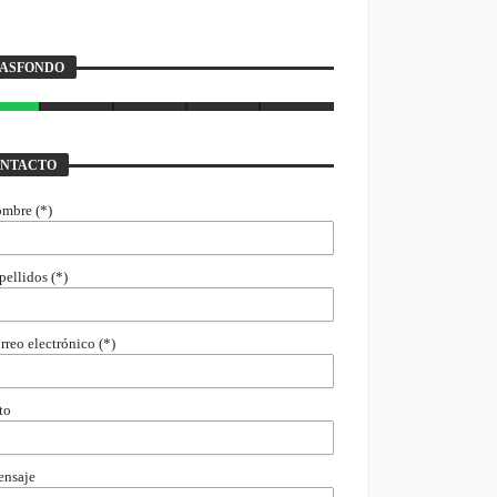
rasfondo
ASFONDO
AVIER BUSTAMANTE
7 JULIO, 2026
NTACTO
ombre (*)
pellidos (*)
rreo electrónico (*)
to
ensaje