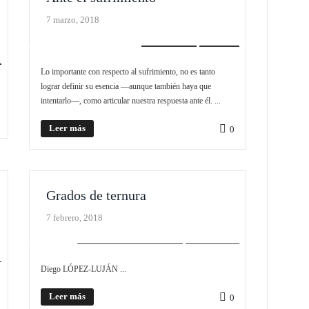
7 marzo, 2018
EDITORIAL
SLIDER
Lo importante con respecto al sufrimiento, no es tanto
lograr definir su esencia —aunque también haya que
intentarlo—, como articular nuestra respuesta ante él. ...
Leer más
0
Grados de ternura
7 febrero, 2018
PLIEGO MONOGRÁFICO
SCROLLER
Diego LÓPEZ-LUJÁN ...
Leer más
0