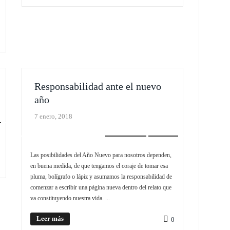
Responsabilidad ante el nuevo
año
7 enero, 2018
EDITORIAL
SLIDER
Las posibilidades del Año Nuevo para nosotros dependen,
en buena medida, de que tengamos el coraje de tomar esa
pluma, bolígrafo o lápiz y asumamos la responsabilidad de
comenzar a escribir una página nueva dentro del relato que
va constituyendo nuestra vida. ...
Leer más
0