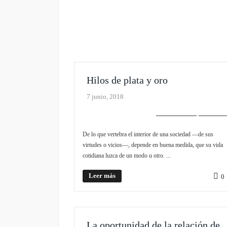
Hilos de plata y oro
7 junio, 2018
EDITORIAL
SLIDER
De lo que vertebra el interior de una sociedad —de sus
virtudes o vicios—, depende en buena medida, que su vida
cotidiana luzca de un modo u otro. ...
Leer más
0
La oportunidad de la relación de