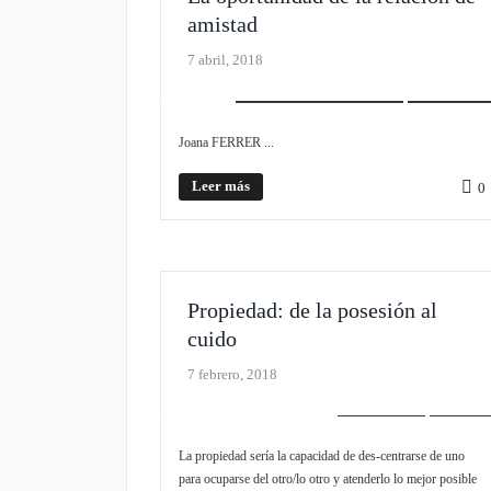
amistad
7 abril, 2018
PLIEGO MONOGRÁFICO
SCROLLER
Joana FERRER ...
Leer más
0
Propiedad: de la posesión al
cuido
7 febrero, 2018
EDITORIAL
SLIDER
La propiedad sería la capacidad de des-centrarse de uno
para ocuparse del otro/lo otro y atenderlo lo mejor posible