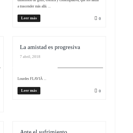
a trascender más allá. ...
Leer más
0
La amistad es progresiva
7 abril, 2018
PLIEGO MONOGRÁFICO
Lourdes FLAVIÀ ...
Leer más
0
Ante el sufrimiento