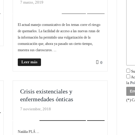
7 marzo, 2019
EDITORIAL
SLIDER
El actual manejo comunicativo de los temas corre el riesgo
de quemarlos. La facilidad de acceso a las nuevas rutas de
la información ha permitido una vulgarización de la
comunicación que, ahora ya pasado un cierto tiempo,
muestra sus claroscuros. ...
Leer más
0
Su
Ac
la
Po
Crisis existenciales y
enfermedades ónticas
(*) C
7 noviembre, 2018
REALISMO EXISTENCIAL
SLIDER
Natàlia PLÁ ...