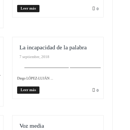
Leer más
0
La incapacidad de la palabra
7 septiembre, 2018
PLIEGO MONOGRÁFICO
SIN CATEGORÍA
Diego LÓPEZ-LUJÁN ...
Leer más
0
Voz media