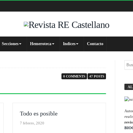
Secciones
Hemeroteca
Indices
Contacto
0 COMMENTS
47 POSTS
AL
Autor
Todo es posible
reali
revis
7 febrero, 2020
BIO
REALISMO EXISTENCIAL
SLIDER