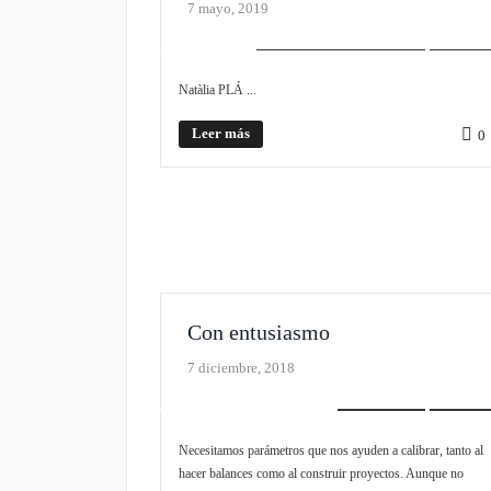
7 mayo, 2019
REALISMO EXISTENCIAL
SLIDER
Natàlia PLÁ ...
Leer más
0
Con entusiasmo
7 diciembre, 2018
EDITORIAL
SLIDER
Necesitamos parámetros que nos ayuden a calibrar, tanto al
hacer balances como al construir proyectos. Aunque no