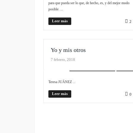
para que pueda ser lo que, de hecho, es, y del mejor modo
posible. ...
Leer más
2
Yo y mis otros
7 febrero, 2018
REALISMO EXISTENCIAL
SLIDER
Teresa JUÁNEZ ...
Leer más
0