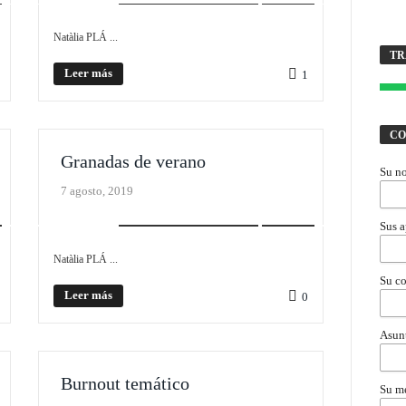
T
Natàlia PLÁ ...
TR
J
Leer más
1
CO
Granadas de verano
Su n
7 agosto, 2019
REALISMO EXISTENCIAL
SLIDER
Sus a
Natàlia PLÁ ...
Su co
Leer más
0
Asun
Burnout temático
Su m