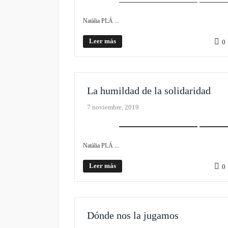
Natàlia PLÁ ...
Leer más
0
La humildad de la solidaridad
7 noviembre, 2019
REALISMO EXISTENCIAL
SLIDER
Natàlia PLÁ ...
Leer más
0
Dónde nos la jugamos