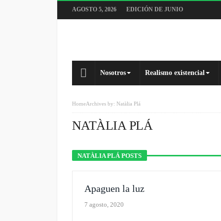
AGOSTO 5, 2026
EDICIÓN DE JUNIO
Nosotros
Realismo existencial
Home
Archives by: Natàlia Plá
NATÀLIA PLÁ
NATÀLIA PLÁ POSTS
Apaguen la luz
7 agosto, 2020
REALISMO EXISTENCIAL
SLIDER