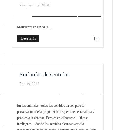
7 septiembre, 2018
PLIEGO MONOGRÁFICO
SCROLLER
Montserrat ESPAÑOL ...
Leer más
0
Sinfonías de sentidos
7 julio, 2018
EDITORIAL
SLIDER
En los animales, todos los sentidos sirven para la
preservación de la propia vida; les permiten estar alerta y
prontos a la defensa. Pero es en el hombre —libre e
inteligente— donde los sentidos alcanzan aquella
dimensión de gozo, estética y contemplativa, que los lanza